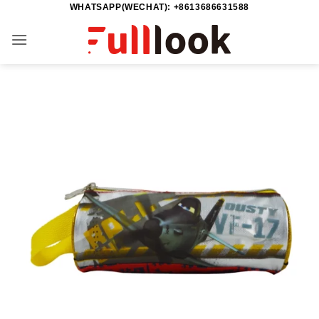
WHATSAPP(WECHAT): +8613686631588
Zum
Inhalt
springen