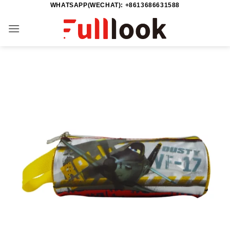
WHATSAPP(WECHAT): +8613686631588
Passer
au
contenu