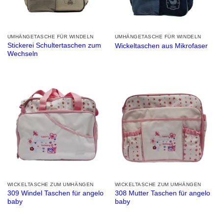
UMHÄNGETASCHE FÜR WINDELN
UMHÄNGETASCHE FÜR WINDELN
Stickerei Schultertaschen zum
Wickeltaschen aus Mikrofaser
Wechseln
WICKELTASCHE ZUM UMHÄNGEN
WICKELTASCHE ZUM UMHÄNGEN
309 Windel Taschen für angelo
308 Mutter Taschen für angelo
baby
baby