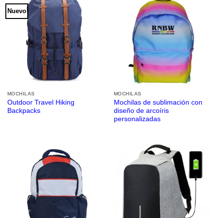
Nuevo
MOCHILAS
MOCHILAS
Outdoor Travel Hiking
Mochilas de sublimación con
Backpacks
diseño de arcoíris
personalizadas