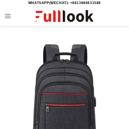
WHATSAPP(WECHAT): +8613686631588
Saltar
al
contenido