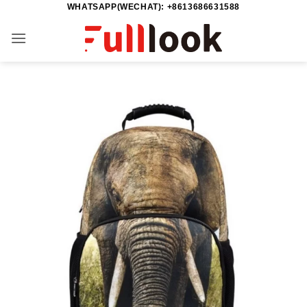
WHATSAPP(WECHAT): +8613686631588
Saltar
al
contenido