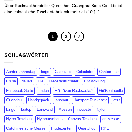
Über Rucksackhersteller Quanzhou Guanghui Bags Co., Ltd ist
eine chinesische Taschenfabrik mit mehr als 10 [...]
1
2
SCHLAGWÖRTER
Achter Jahrestag
bags
Calculate
Calculator
Canton Fair
China
dauert
Die
Diebstahlsicherer
Entwicklung
Facebook-Seite
finden
Fjällräven-Rucksacks?
Größentabelle
Guanghui
Handgepäck
jansport
Jansport-Rucksack
jetzt
lange
laptop
Leinwand
Messen
neueste
Nylon
Nylon-Taschen
Nylontaschen vs. Canvas-Taschen
on-Messe
Ostchinesische Messe
Produzenten
Quanzhou
RPET