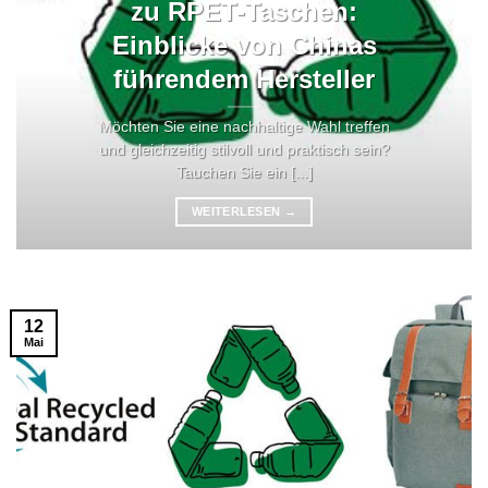
zu RPET-Taschen:
Einblicke von Chinas
führendem Hersteller
Möchten Sie eine nachhaltige Wahl treffen
und gleichzeitig stilvoll und praktisch sein?
Tauchen Sie ein [...]
WEITERLESEN
→
12
Mai