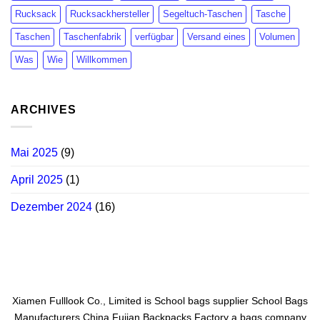
Rucksack
Rucksackhersteller
Segeltuch-Taschen
Tasche
Taschen
Taschenfabrik
verfügbar
Versand eines
Volumen
Was
Wie
Willkommen
ARCHIVES
Mai 2025
(9)
April 2025
(1)
Dezember 2024
(16)
Xiamen Fulllook Co., Limited is
School bags supplier
School Bags
Manufacturers China
Fujian Backpacks Factory
a bags company