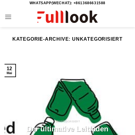
WHATSAPP(WECHAT): +8613686631588
Zum
Inhalt
springen
KATEGORIE-ARCHIVE:
UNKATEGORISIERT
12
Mai
UNKATEGORISIERT
Der ultimative Leitfaden