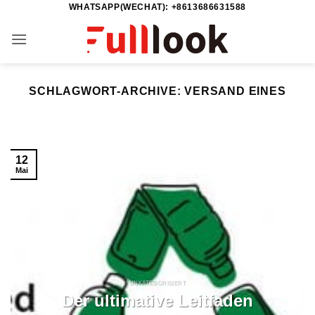
WHATSAPP(WECHAT): +8613686631588
Zum
Inhalt
springen
SCHLAGWORT-ARCHIVE:
VERSAND EINES
12
Mai
UNKATEGORISIERT
Der ultimative Leitfaden