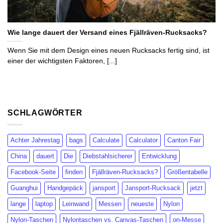
Wie lange dauert der Versand eines Fjällräven-Rucksacks?
Wenn Sie mit dem Design eines neuen Rucksacks fertig sind, ist
einer der wichtigsten Faktoren, [...]
SCHLAGWÖRTER
Achter Jahrestag
bags
Calculate
Calculator
Canton Fair
China
dauert
Die
Diebstahlsicherer
Entwicklung
Facebook-Seite
finden
Fjällräven-Rucksacks?
Größentabelle
Guanghui
Handgepäck
jansport
Jansport-Rucksack
jetzt
lange
laptop
Leinwand
Messen
neueste
Nylon
Nylon-Taschen
Nylontaschen vs. Canvas-Taschen
on-Messe