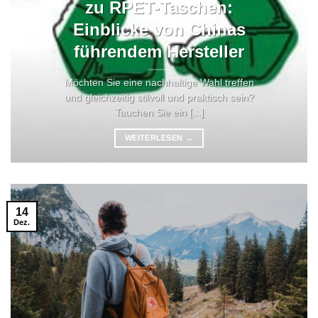
zu RPET-Taschen:
Einblicke von Chinas
führendem Hersteller
Möchten Sie eine nachhaltige Wahl treffen
und gleichzeitig stilvoll und praktisch sein?
Tauchen Sie ein [...]
WEITERLESEN
→
14
Dez.