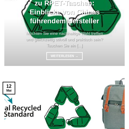
zu RPET-Taschen:
Einblicke von Chinas
führendem Hersteller
Möchten Sie eine nachhaltige Wahl treffen
und gleichzeitig stilvoll und praktisch sein?
Tauchen Sie ein [...]
WEITERLESEN
→
12
Mai