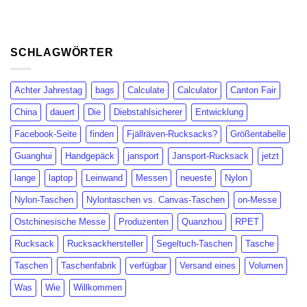
SCHLAGWÖRTER
Achter Jahrestag
bags
Calculate
Calculator
Canton Fair
China
dauert
Die
Diebstahlsicherer
Entwicklung
Facebook-Seite
finden
Fjällräven-Rucksacks?
Größentabelle
Guanghui
Handgepäck
jansport
Jansport-Rucksack
jetzt
lange
laptop
Leinwand
Messen
neueste
Nylon
Nylon-Taschen
Nylontaschen vs. Canvas-Taschen
on-Messe
Ostchinesische Messe
Produzenten
Quanzhou
RPET
Rucksack
Rucksackhersteller
Segeltuch-Taschen
Tasche
Taschen
Taschenfabrik
verfügbar
Versand eines
Volumen
Was
Wie
Willkommen