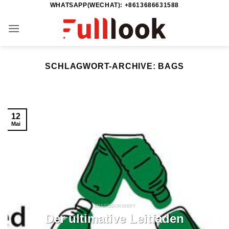
WHATSAPP(WECHAT): +8613686631588
Zum
Inhalt
springen
SCHLAGWORT-ARCHIVE:
BAGS
12
Mai
UNKATEGORISIERT
Der ultimative Leitfaden