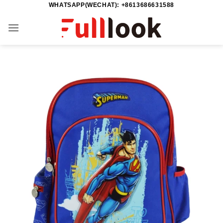
WHATSAPP(WECHAT): +8613686631588
Zum
Inhalt
springen