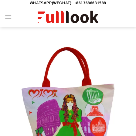
WHATSAPP(WECHAT): +8613686631588
Zum
Inhalt
springen