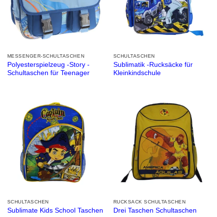
MESSENGER-SCHULTASCHEN
SCHULTASCHEN
Polyesterspielzeug -Story -
Sublimatik -Rucksäcke für
Schultaschen für Teenager
Kleinkindschule
SCHULTASCHEN
RUCKSACK SCHULTASCHEN
Sublimate Kids School Taschen
Drei Taschen Schultaschen