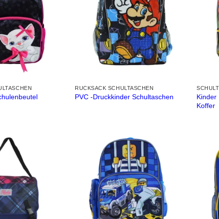
ULTASCHEN
RUCKSACK SCHULTASCHEN
SCHUL
Kinder 
chulenbeutel
PVC -Druckkinder Schultaschen
Koffer