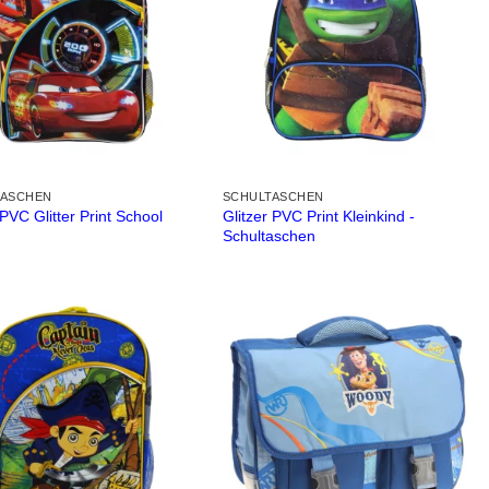
TASCHEN
SCHULTASCHEN
PVC Glitter Print School
Glitzer PVC Print Kleinkind -
Schultaschen