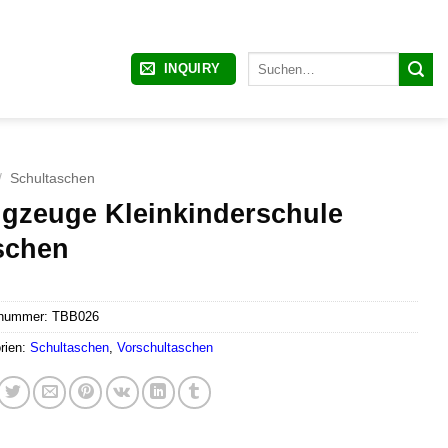
Suchen
INQUIRY
nach:
/
Schultaschen
ugzeuge Kleinkinderschule
schen
lnummer:
TBB026
rien:
Schultaschen
,
Vorschultaschen