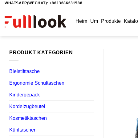
WHATSAPP(WECHAT): +8613686631588
Zum
Inhalt
springen
Heim
Um
Produkte
Katal
PRODUKT KATEGORIEN
Bleistifttasche
Ergonomie Schultaschen
Kindergepäck
Kordelzugbeutel
Kosmetiktaschen
Kühltaschen