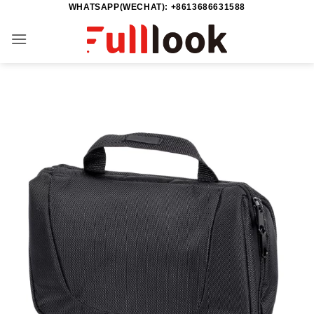
WHATSAPP(WECHAT): +8613686631588
Zum
Inhalt
springen