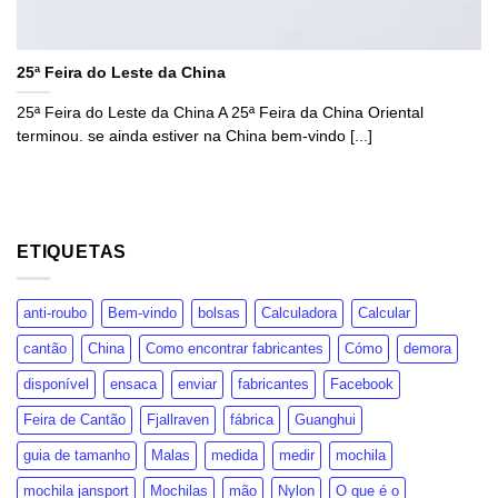
25ª Feira do Leste da China
25ª Feira do Leste da China A 25ª Feira da China Oriental
terminou. se ainda estiver na China bem-vindo [...]
ETIQUETAS
anti-roubo
Bem-vindo
bolsas
Calculadora
Calcular
cantão
China
Como encontrar fabricantes
Cómo
demora
disponível
ensaca
enviar
fabricantes
Facebook
Feira de Cantão
Fjallraven
fábrica
Guanghui
guia de tamanho
Malas
medida
medir
mochila
mochila jansport
Mochilas
mão
Nylon
O que é o