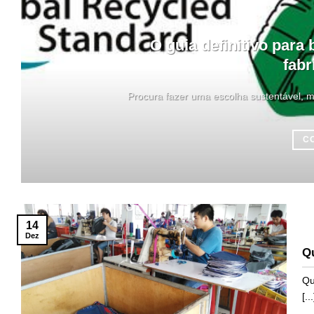
O guia definitivo para
fabr
Procura fazer uma escolha sustentável, 
C
14
Dez
Qu
Qu
[...