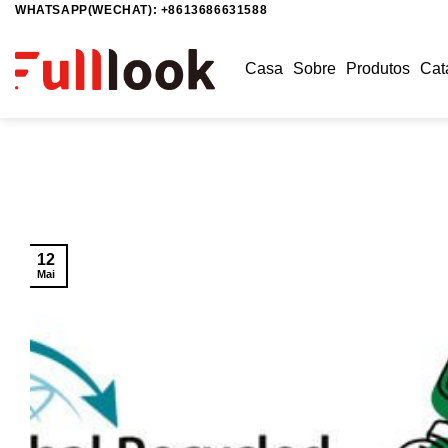
WHATSAPP(WECHAT): +8613686631588
Skip
to
content
Casa
Sobre
Produtos
Cat
12
Mai