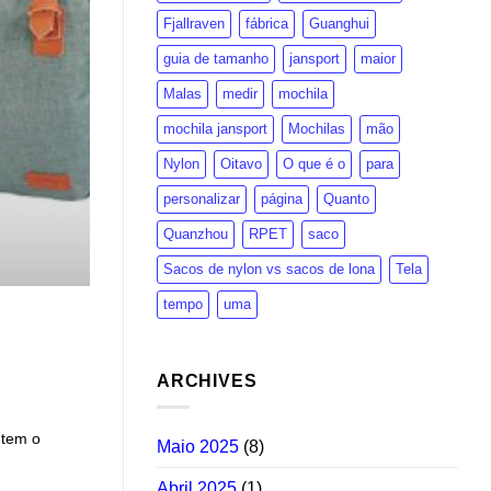
Fjallraven
fábrica
Guanghui
guia de tamanho
jansport
maior
Malas
medir
mochila
mochila jansport
Mochilas
mão
Nylon
Oitavo
O que é o
para
personalizar
página
Quanto
Quanzhou
RPET
saco
Sacos de nylon vs sacos de lona
Tela
tempo
uma
ARCHIVES
 tem o
Maio 2025
(8)
Abril 2025
(1)