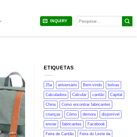
Pesquisar
INQUIRY
por:
ETIQUETAS
25a
aniversário
Bem-vindo
bolsas
Calculadora
Calcular
cantão
Capital
China
Como encontrar fabricantes
crianças
Cómo
demora
disponível
enviar
fabricantes
Facebook
Feira de Cantão
Feira do Leste da