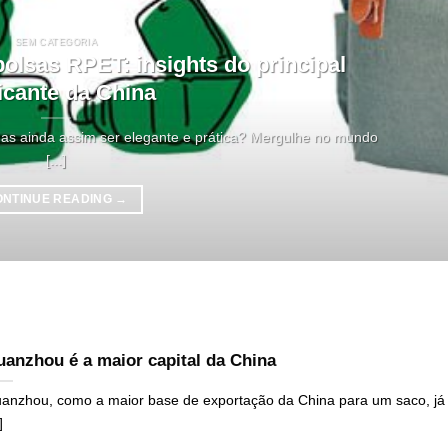
SEM CATEGORIA
 bolsas RPET: insights do principal
icante da China
mas ainda assim ser elegante e prática? Mergulhe no mundo
[...]
ONTINUE READING
→
anzhou é a maior capital da China
anzhou, como a maior base de exportação da China para um saco, já
]