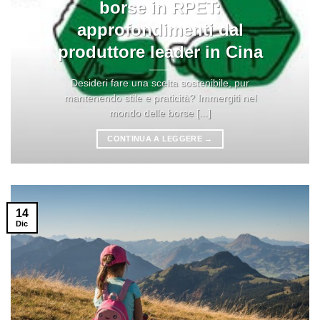
borse in RPET:
approfondimenti dal
produttore leader in Cina
Desideri fare una scelta sostenibile, pur
mantenendo stile e praticità? Immergiti nel
mondo delle borse [...]
CONTINUA A LEGGERE
→
14
Dic