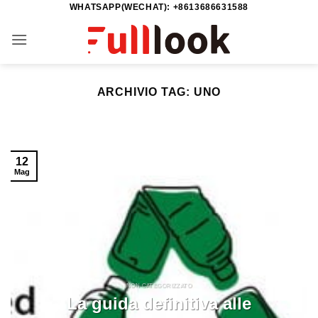
WHATSAPP(WECHAT): +8613686631588
Salta
ai
contenuti
ARCHIVIO TAG:
UNO
12
Mag
NON CATEGORIZZATO
La guida definitiva alle