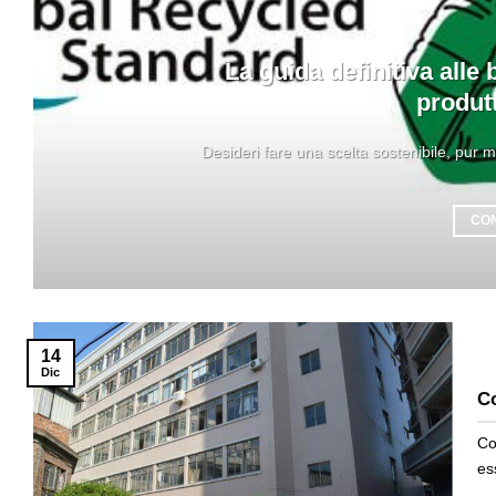
La guida definitiva alle
produtt
Desideri fare una scelta sostenibile, pur 
CO
14
Dic
Co
Co
es