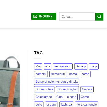
Cerca:
INQUIRY
TAG
25a
aini
anniversario
Bagagli
bags
bambini
Benvenuti
borsa
borse
Borse di nylon vs borse di tela
Borse di tela
Borse in nylon
Calcola
Calcolatrice
Cina
cinese
Come
dello
di zaini
fabbrica
fiera cantonale