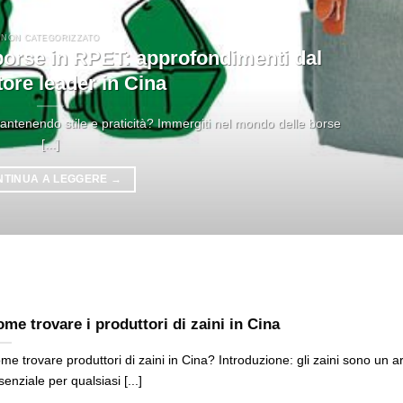
NON CATEGORIZZATO
 borse in RPET: approfondimenti dal
ore leader in Cina
mantenendo stile e praticità? Immergiti nel mondo delle borse
[...]
NTINUA A LEGGERE
→
me trovare i produttori di zaini in Cina
me trovare produttori di zaini in Cina? Introduzione: gli zaini sono un ar
senziale per qualsiasi [...]