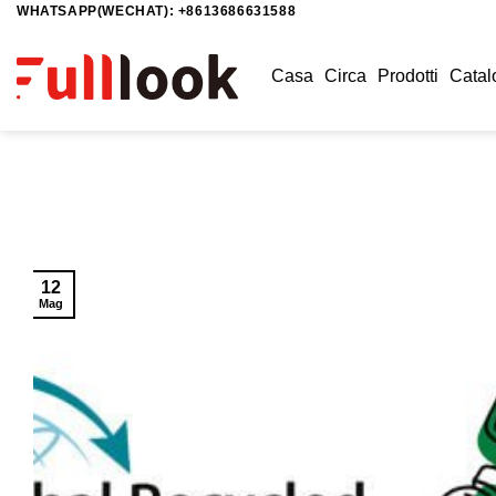
WHATSAPP(WECHAT): +8613686631588
Salta
ai
contenuti
Casa
Circa
Prodotti
Catal
12
Mag