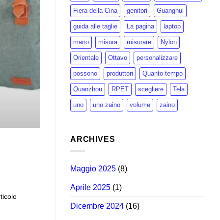
Fiera della Cina
genitori
Guanghui
guida alle taglie
La pagina
laptop
mano
misura
misurare
Nylon
Orientale
Ottavo
personalizzare
possono
produttori
Quanto tempo
Quanzhou
RPET
scegliere
Tela
uno
uno zaino
volume
zaino
ARCHIVES
Maggio 2025
(8)
Aprile 2025
(1)
ticolo
Dicembre 2024
(16)