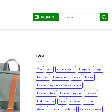
Cerca:
INQUIRY
TAG
25a
aini
anniversario
Bagagli
bags
bambini
Benvenuti
borsa
borse
Borse di nylon vs borse di tela
Borse di tela
Borse in nylon
Calcola
Calcolatrice
Cina
cinese
Come
dello
di zaini
fabbrica
fiera cantonale