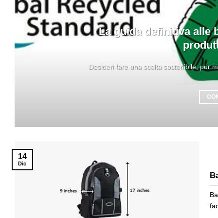
La guida definitiva alle
produtt
Desideri fare una scelta sostenibile, pur 
CO
14
Dic
B
Ba
fa