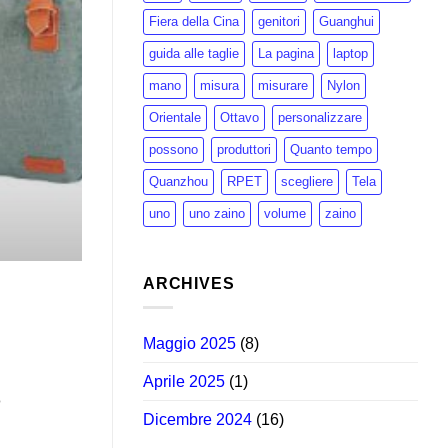
Fiera della Cina
genitori
Guanghui
guida alle taglie
La pagina
laptop
mano
misura
misurare
Nylon
Orientale
Ottavo
personalizzare
possono
produttori
Quanto tempo
Quanzhou
RPET
scegliere
Tela
uno
uno zaino
volume
zaino
ARCHIVES
Maggio 2025
(8)
Aprile 2025
(1)
o
Dicembre 2024
(16)