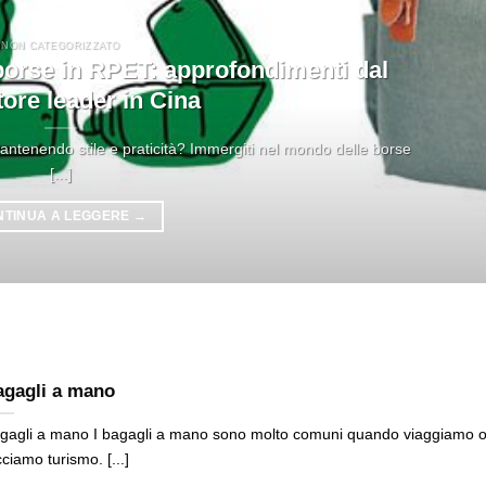
NON CATEGORIZZATO
 borse in RPET: approfondimenti dal
ore leader in Cina
mantenendo stile e praticità? Immergiti nel mondo delle borse
[...]
NTINUA A LEGGERE
→
agagli a mano
gagli a mano I bagagli a mano sono molto comuni quando viaggiamo 
cciamo turismo. [...]