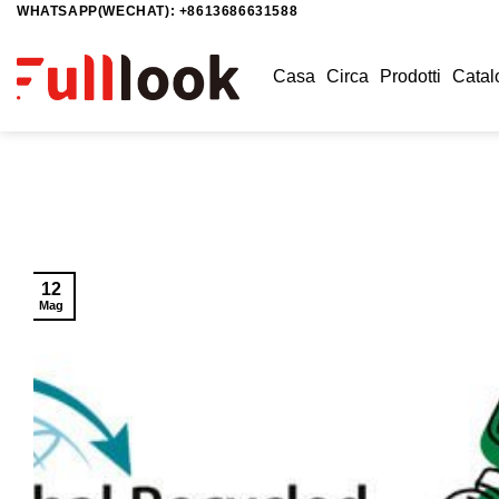
WHATSAPP(WECHAT): +8613686631588
Salta
ai
contenuti
Casa
Circa
Prodotti
Catal
12
Mag