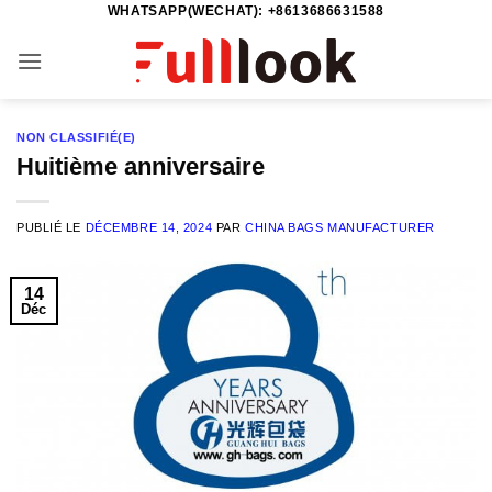
WHATSAPP(WECHAT): +8613686631588
Passer
au
contenu
NON CLASSIFIÉ(E)
Huitième anniversaire
PUBLIÉ LE
DÉCEMBRE 14, 2024
PAR
CHINA BAGS MANUFACTURER
14
Déc