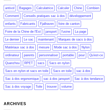
antivol
Bagages
Calculatrice
Calculer
Chine
Combien
Comment
Conseils pratiques sac à dos
développement
enfants
Fabricants
Fjallraven
foire de canton
Foire de la Chine de l'Est
jansport
l'usine
La page
Le dernier
Le sac
maintenant
Marques de sacs à dos
Matériaux sac à dos
mesure
Mode sac à dos
Nylon
ordinateur
parents
personnaliser
portable
pour
Qu'est-ce
Quanzhou
RPET
sacs
Sacs en nylon
Sacs en nylon et sacs en toile
Sacs en toile
sac à dos
Sac à dos ergonomique
sac à dos jansport
Sac à dos tendance
Sac à dos voyage
Toile
trouver
volume
ARCHIVES