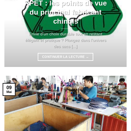
RPET : les points de vue
du principal fabricant
chinois
Envie d’un choix durable tout en restant
élégant et pratique ? Plongez dans l’univers
des sacs [...]
CONTINUER LA LECTURE
→
09
Mai