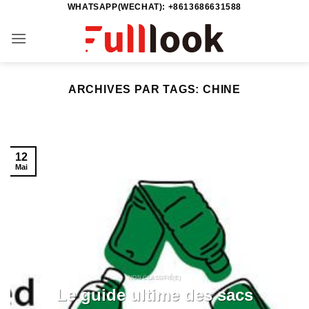
WHATSAPP(WECHAT): +8613686631588
Passer
au
contenu
ARCHIVES PAR TAGS:
CHINE
12
Mai
NON CLASSIFIÉ(E)
Le guide ultime des sacs