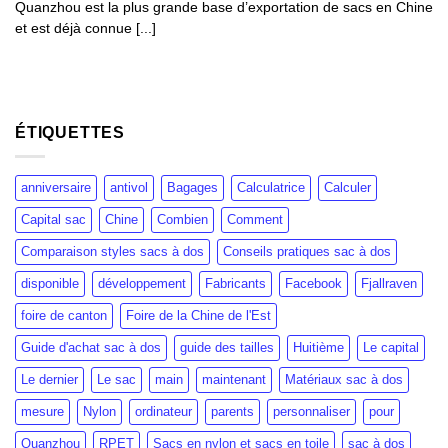
Quanzhou est la plus grande base d’exportation de sacs en Chine
et est déjà connue [...]
ÉTIQUETTES
anniversaire
antivol
Bagages
Calculatrice
Calculer
Capital sac
Chine
Combien
Comment
Comparaison styles sacs à dos
Conseils pratiques sac à dos
disponible
développement
Fabricants
Facebook
Fjallraven
foire de canton
Foire de la Chine de l'Est
Guide d'achat sac à dos
guide des tailles
Huitième
Le capital
Le dernier
Le sac
main
maintenant
Matériaux sac à dos
mesure
Nylon
ordinateur
parents
personnaliser
pour
Quanzhou
RPET
Sacs en nylon et sacs en toile
sac à dos