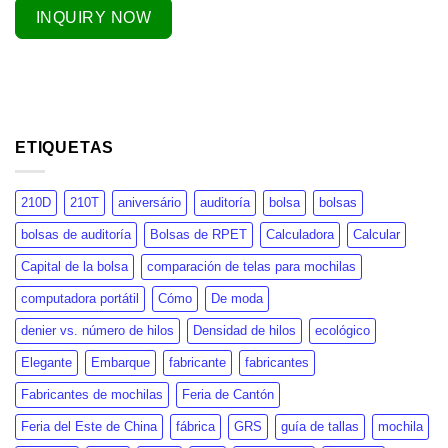
INQUIRY NOW
ETIQUETAS
210D
210T
aniversário
auditoría
bolsa
bolsas
bolsas de auditoría
Bolsas de RPET
Calculadora
Calcular
Capital de la bolsa
comparación de telas para mochilas
computadora portátil
Cómo
De moda
denier vs. número de hilos
Densidad de hilos
ecológico
Elegante
Embarque
fabricante
fabricantes
Fabricantes de mochilas
Feria de Cantón
Feria del Este de China
fábrica
GRS
guía de tallas
mochila