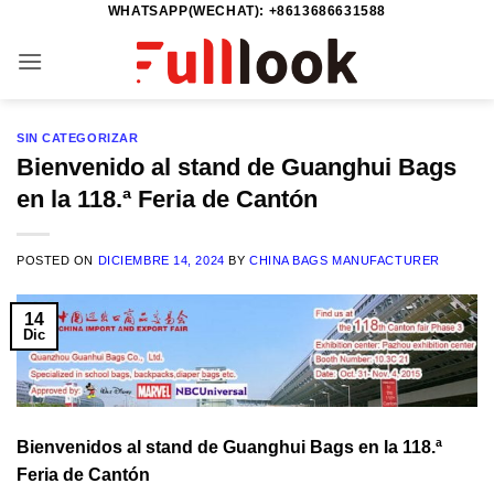
WHATSAPP(WECHAT): +8613686631588
Saltar
al
contenido
SIN CATEGORIZAR
Bienvenido al stand de Guanghui Bags
en la 118.ª Feria de Cantón
POSTED ON
DICIEMBRE 14, 2024
BY
CHINA BAGS MANUFACTURER
14
Dic
Bienvenidos al stand de Guanghui Bags en la 118.ª
Feria de Cantón