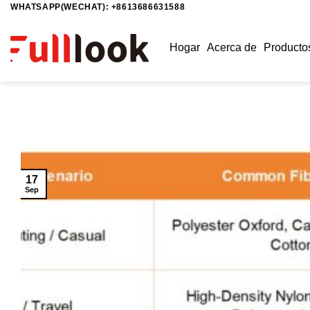
WHATSAPP(WECHAT): +8613686631588
Saltar
al
contenido
Hogar
Acerca de
Producto
17
Sep