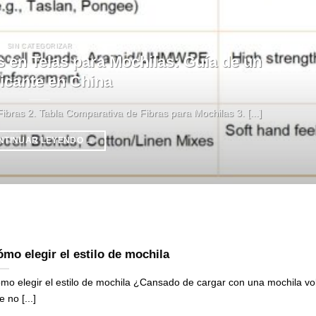
SIN CATEGORIZAR
s en Telas para Mochilas: Guía de un
icante en China
ibras 2. Tabla Comparativa de Fibras para Mochilas 3. [...]
NTINUAR LEYENDO
→
mo elegir el estilo de mochila
mo elegir el estilo de mochila ¿Cansado de cargar con una mochila v
 no [...]