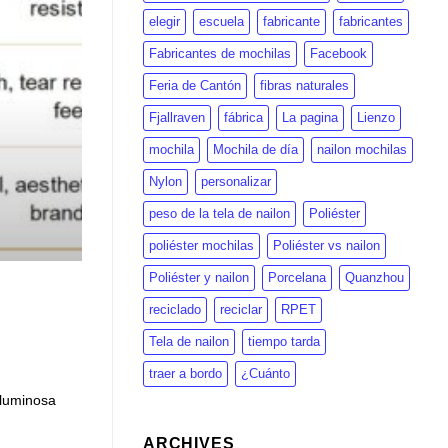
elegir
escuela
fabricante
fabricantes
Fabricantes de mochilas
Facebook
Feria de Cantón
fibras naturales
Fjallraven
fábrica
La pagina
Lienzo
mochila
Mochila de día
nailon mochilas
Nylon
personalizar
peso de la tela de nailon
Poliéster
poliéster mochilas
Poliéster vs nailon
Poliéster y nailon
Porcelana
Quanzhou
reciclado
reciclar
RPET
Tela de nailon
tiempo tarda
traer a bordo
¿Cuánto
oluminosa
ARCHIVES