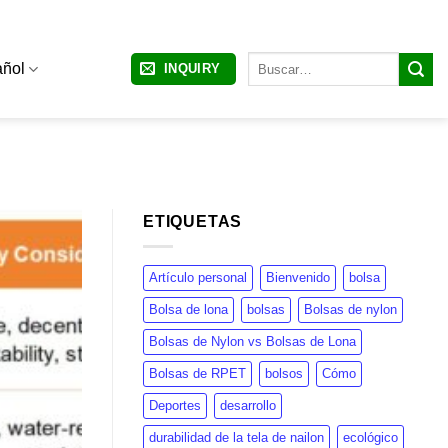
Buscar
ñol
INQUIRY
por:
ETIQUETAS
Artículo personal
Bienvenido
bolsa
Bolsa de lona
bolsas
Bolsas de nylon
Bolsas de Nylon vs Bolsas de Lona
Bolsas de RPET
bolsos
Cómo
Deportes
desarrollo
durabilidad de la tela de nailon
ecológico