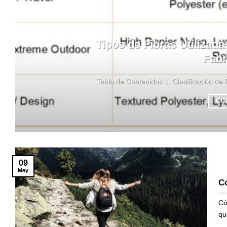
Tipos de Fibras Utilizada
Fabr
Tabla de Contenidos 1. Clasificación de F
CO
09
May
Có
Có
que