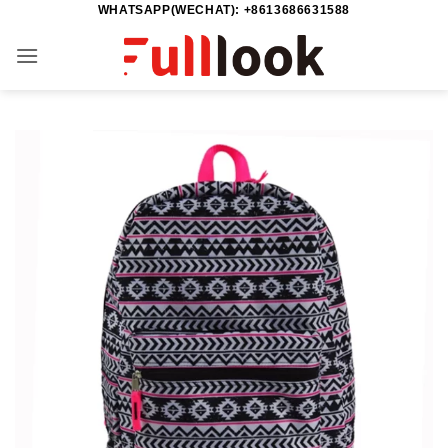
WHATSAPP(WECHAT): +8613686631588
Skip
to
content