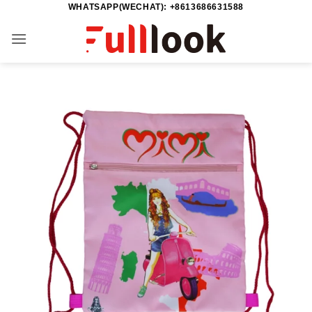
WHATSAPP(WECHAT): +8613686631588
Skip
to
content