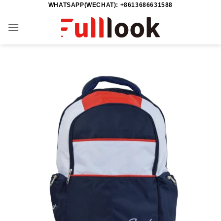
WHATSAPP(WECHAT): +8613686631588
Skip
to
content