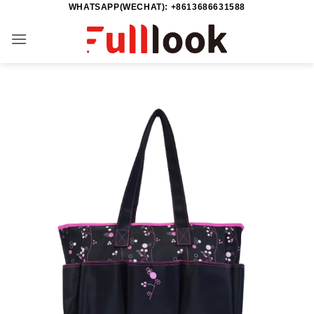
WHATSAPP(WECHAT): +8613686631588
Passer
au
contenu