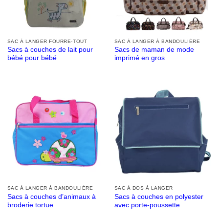
SAC À LANGER FOURRE-TOUT
SAC À LANGER À BANDOULIÈRE
Sacs à couches de lait pour
Sacs de maman de mode
bébé pour bébé
imprimé en gros
SAC À LANGER À BANDOULIÈRE
SAC À DOS À LANGER
Sacs à couches d’animaux à
Sacs à couches en polyester
broderie tortue
avec porte-poussette