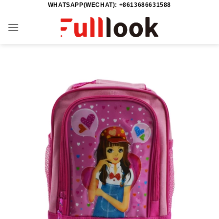
WHATSAPP(WECHAT): +8613686631588
Passer
au
contenu