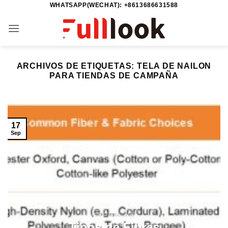
WHATSAPP(WECHAT): +8613686631588
Saltar
al
contenido
ARCHIVOS DE ETIQUETAS:
TELA DE NAILON
PARA TIENDAS DE CAMPAÑA
17
Sep
SIN CATEGORIZAR
Tipos de Fibras