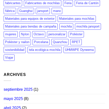
fabricantes
Fabricantes de mochilas
Feria
Feria de Cantón
fábrica
Guanghui
jansport
mano
Materiales para equipos de exterior
Materiales para mochilas
Materiales para tiendas de campaña
mochila
mochila jansport
mujeres
Nylon
Octavo
personalizar
Poliéster
Poliéster y nailon
Porcelana
Quanzhou
RPET
sostenibilidad
tela ecológica mochila
UHMWPE Dyneema
Viajar
ARCHIVES
septiembre 2025
(1)
mayo 2025
(8)
abril 2025
(2)