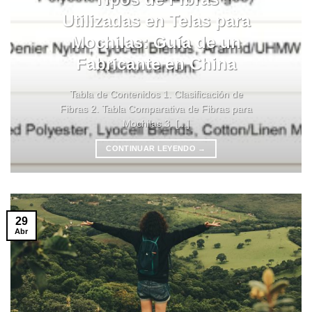
Utilizadas en Telas para
Mochilas: Guía de un
Fabricante en China
Tabla de Contenidos 1. Clasificación de
Fibras 2. Tabla Comparativa de Fibras para
Mochilas 3. [...]
CONTINUAR LEYENDO
→
29
Abr