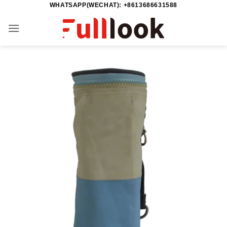
WHATSAPP(WECHAT): +8613686631588
Saltar
al
contenido