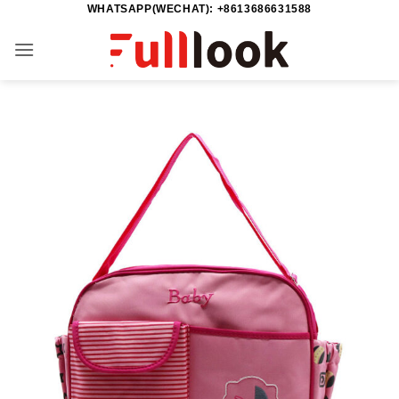
WHATSAPP(WECHAT): +8613686631588
Saltar
al
contenido