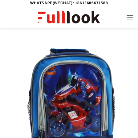
WHATSAPP(WECHAT): +8613686631588
خطي
لمحتوى