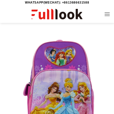
WHATSAPP(WECHAT): +8613686631588
خطي
لمحتوى