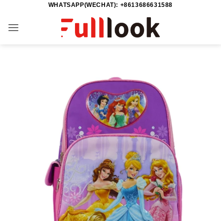
WHATSAPP(WECHAT): +8613686631588
Skip
to
content