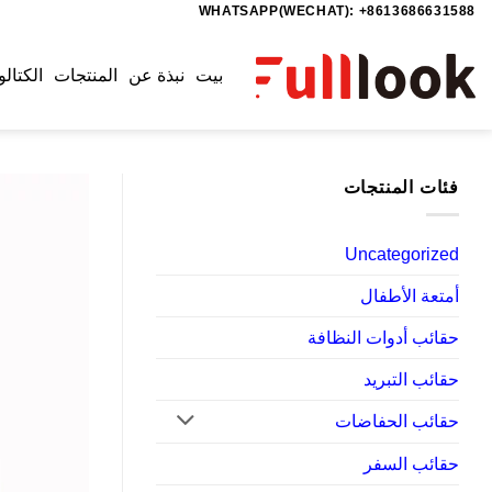
WHATSAPP(WECHAT): +8613686631588
خطي
لمحتوى
بيت
نبذة عن
المنتجات
الكتالو
فئات المنتجات
Uncategorized
أمتعة الأطفال
حقائب أدوات النظافة
حقائب التبريد
حقائب الحفاضات
حقائب السفر