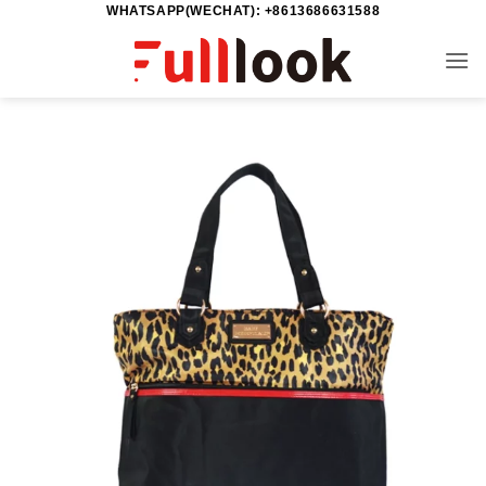
WHATSAPP(WECHAT): +8613686631588
خطي
لمحتوى