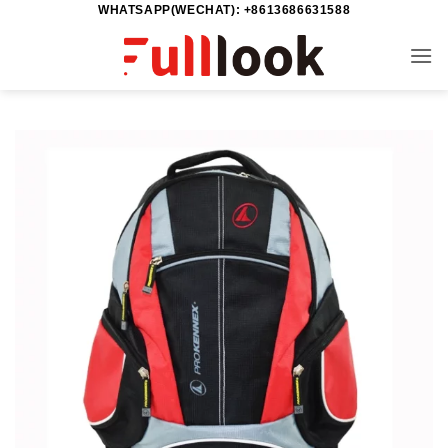
WHATSAPP(WECHAT): +8613686631588
خطي
لمحتوى