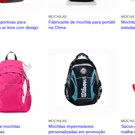
MOCHILAS
MOCHI
portivas para
Fabricante de mochila para portátil
Mochil
o ar livre com design
na China
estuda
MOCHILAS
MOCHI
e mochilas
Mochilas impermeáveis ​​
Sacos 
das
personalizadas em promoção
malha 