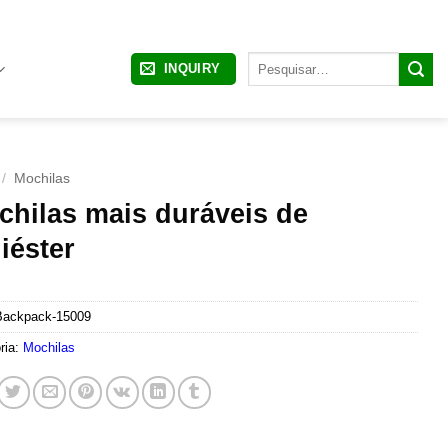
Pesquisar
INQUIRY
por:
/
Mochilas
hilas mais duráveis ​​de
iéster
Backpack-15009
ria:
Mochilas