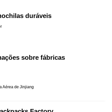
ochilas duráveis ​​
r
rmações sobre fábricas
a Aérea de Jinjiang
ackpacks Factory