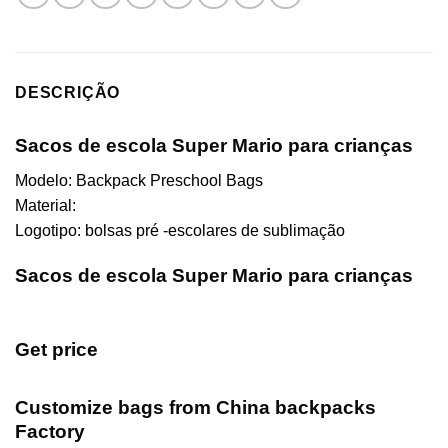
DESCRIÇÃO
Sacos de escola Super Mario para crianças
Modelo: Backpack Preschool Bags
Material:
Logotipo: bolsas pré -escolares de sublimação
Sacos de escola Super Mario para crianças
Get price
Customize bags from China
backpacks
Factory