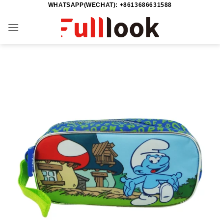
WHATSAPP(WECHAT): +8613686631588
Skip
to
content