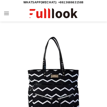
WHATSAPP(WECHAT): +8613686631588
Skip
to
content