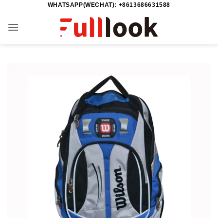
WHATSAPP(WECHAT): +8613686631588
Salta
ai
contenuti