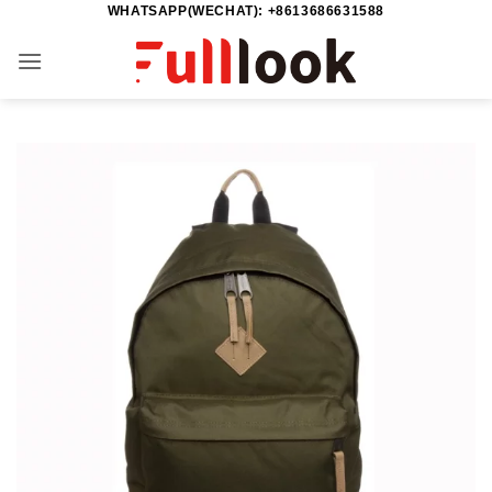
WHATSAPP(WECHAT): +8613686631588
Salta
ai
contenuti