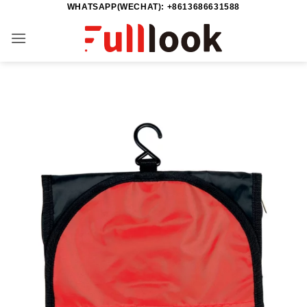
WHATSAPP(WECHAT): +8613686631588
Salta
ai
contenuti