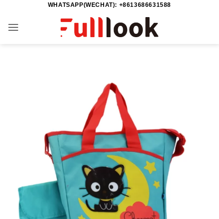
WHATSAPP(WECHAT): +8613686631588
Salta
ai
contenuti