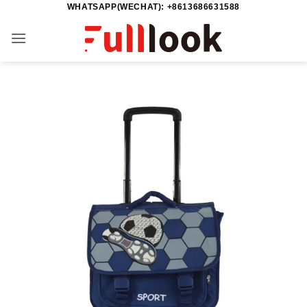
WHATSAPP(WECHAT): +8613686631588
Salta
ai
contenuti