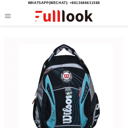
WHATSAPP(WECHAT): +8613686631588
Passer
au
contenu