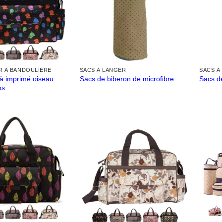
R À BANDOULIÈRE
SACS À LANGER
SACS À
à imprimé oiseau
Sacs de biberon de microfibre
Sacs de
os