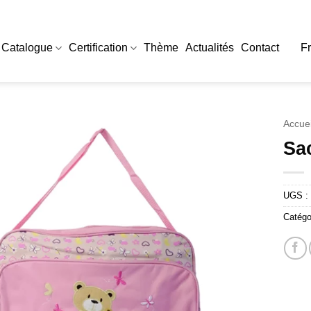
Catalogue
Certification
Thème
Actualités
Contact
F
Accuei
Sac
UGS :
Catégo