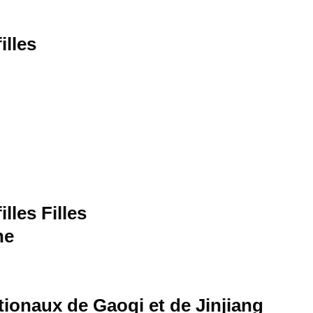
illes
lles Filles
ne
tionaux de Gaoqi et de Jinjiang