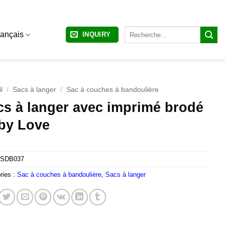
Recherche
rançais
INQUIRY
pour :
l
/
Sacs à langer
/
Sac à couches à bandoulière
cs à langer avec imprimé brodé
by Love
SDB037
ries :
Sac à couches à bandoulière
,
Sacs à langer