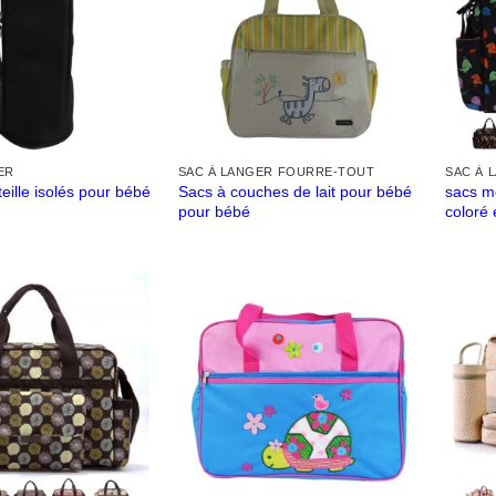
ER
SAC À LANGER FOURRE-TOUT
SAC À 
Sacs à couches de lait pour bébé
sacs m
eille isolés pour bébé
pour bébé
coloré 