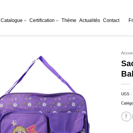
Catalogue
Certification
Thème
Actualités
Contact
F
Accuei
Sa
Ba
UGS :
Catégo