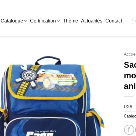
Catalogue
Certification
Thème
Actualités
Contact
F
Accuei
Sac
mot
an
UGS :
Catégo