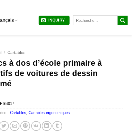
Recherche
rançais
INQUIRY
pour :
l
/
Cartables
s à dos d’école primaire à
ifs de voitures de dessin
imé
PSB017
ries :
Cartables
,
Cartables ergonomiques