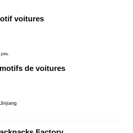
otif voitures
olis.
 motifs de voitures
Jinjiang
ackpacks Factory