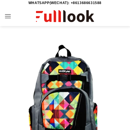
WHATSAPP(WECHAT): +8613686631588
Passer
au
contenu